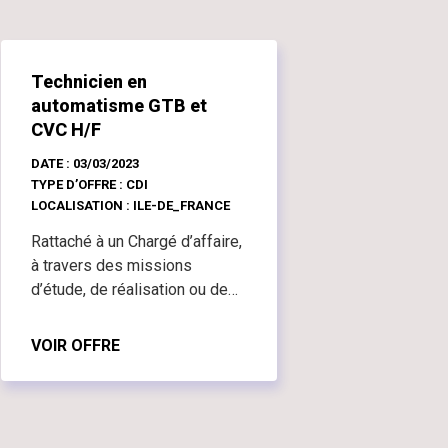
Technicien en
automatisme GTB et
CVC H/F
DATE : 03/03/2023
TYPE D’OFFRE : CDI
LOCALISATION : ILE-DE_FRANCE
Rattaché à un Chargé d’affaire,
à travers des missions
d’étude, de réalisation ou de
supervision, vous serez en
charge de la gestion et du
VOIR OFFRE
suivi des automatismes liés
aux utilités bâtiments, aux
installations. Vous devez
aussi être capable d’encadrer