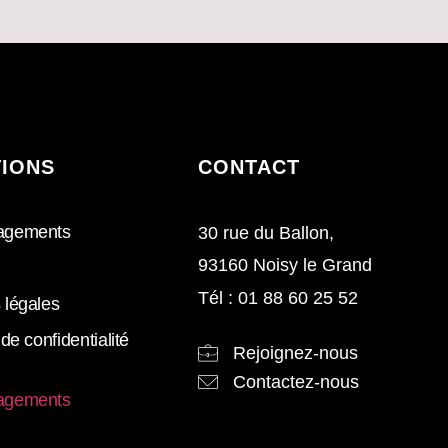
un apprenti.
Le niveau de diplôme requis
est le BTS ou inférieur avec
une expérience
professionnelle impeccable
en GTB. Autonome et capable
de prise d’initiative pour
TIONS
CONTACT
réussir le technicien doit être
animé d’un fort esprit d’équipe
et de respect du cadre de
agements
30 rue du Ballon,
travail.
93160 Noisy le Grand
Tél : 01 88 60 25 52
 légales
 de confidentialité
Rejoignez-nous
Contactez-nous
agements