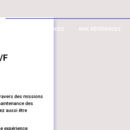
EXPERTISES & SERVICES
NOS RÉFÉRENCES
/F
ravers des missions
 maintenance des
ez aussi être
ne expérience