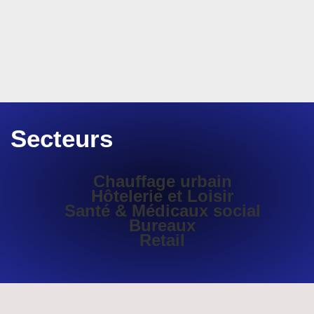
Secteurs
Chauffage urbain
Hôtelerie et Loisir
Santé & Médicaux social
Bureaux
Retail