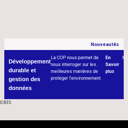
Nouveautés
La COP nous permet de
En
Développement
nous interroger sur les
Savoir
durable et
meilleures manières de
plus
protéger l’environnement.
gestion des
données